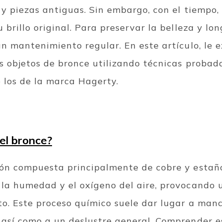
 y piezas antiguas. Sin embargo, con el tiempo,
u brillo original. Para preservar la belleza y lo
un mantenimiento regular. En este artículo, le
us objetos de bronce utilizando técnicas probad
 los de la marca Hagerty.
el bronce?
ión compuesta principalmente de cobre y estaño
 la humedad y el oxígeno del aire, provocando 
to. Este proceso químico suele dar lugar a man
 así como a un deslustre general. Comprender e