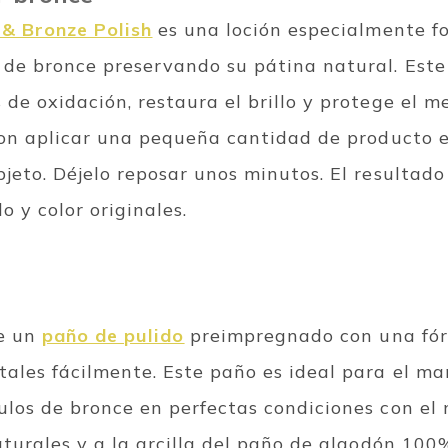
 & Bronze Polish
es una loción especialmente f
 de bronce preservando su pátina natural. Este
de oxidación, restaura el brillo y protege el m
 con aplicar una pequeña cantidad de producto 
jeto. Déjelo reposar unos minutos. El resultado
o y color originales.
ce un
paño de pulido
preimpregnado con una fór
tales fácilmente. Este paño es ideal para el ma
ulos de bronce en perfectas condiciones con el 
aturales y a la arcilla del paño de algodón 100%