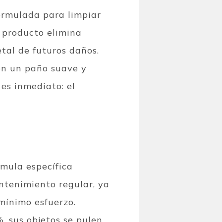
ormulada para limpiar
 producto elimina
etal de futuros daños.
en un paño suave y
 es inmediato: el
mula específica
ntenimiento regular, ya
mínimo esfuerzo.
, sus objetos se pulen,