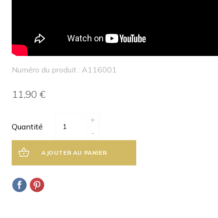
Numéro du produit : A116001
11,90 €
+
Quantité
-
AJOUTER AU PANIER