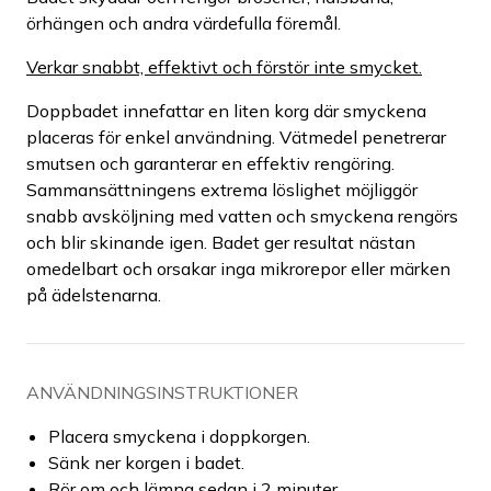
örhängen och andra värdefulla föremål.
Verkar snabbt, effektivt och förstör inte smycket.
Doppbadet innefattar en liten korg där smyckena
placeras för enkel användning. Vätmedel penetrerar
smutsen och garanterar en effektiv rengöring.
Sammansättningens extrema löslighet möjliggör
snabb avsköljning med vatten och smyckena rengörs
och blir skinande igen. Badet ger resultat nästan
omedelbart och orsakar inga mikrorepor eller märken
på ädelstenarna.
ANVÄNDNINGSINSTRUKTIONER
Placera smyckena i doppkorgen.
Sänk ner korgen i badet.
Rör om och lämna sedan i 2 minuter.