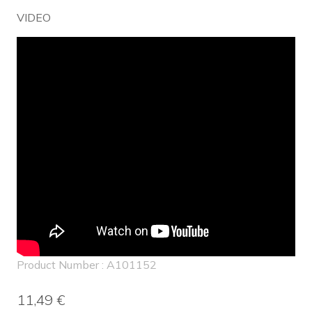
VIDEO
Product Number : A101152
11,49 €