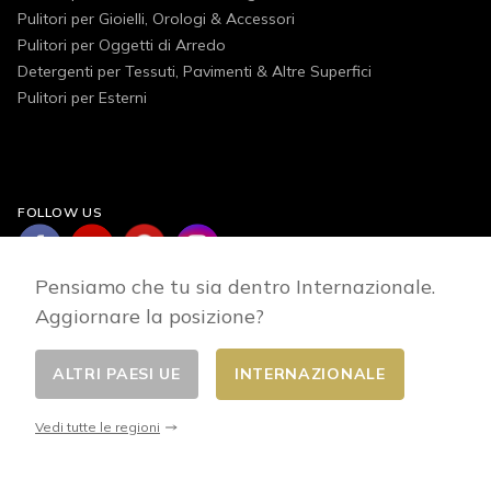
Pulitori per Gioielli, Orologi & Accessori
Pulitori per Oggetti di Arredo
Detergenti per Tessuti, Pavimenti & Altre Superfici
Pulitori per Esterni
FOLLOW US
Pensiamo che tu sia dentro Internazionale.
Aggiornare la posizione?
ALTRI PAESI UE
INTERNAZIONALE
Cambia Paese
© 2026 - E-commerce developed by FirstPoint
Vedi tutte le regioni