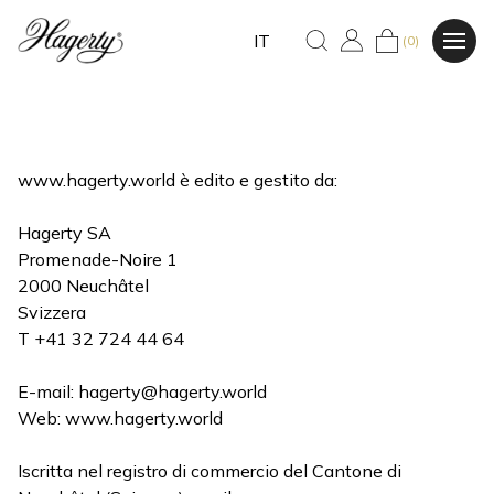
IT
(0)
www.hagerty.world è edito e gestito da:
Hagerty SA
Promenade-Noire 1
2000 Neuchâtel
Svizzera
T +41 32 724 44 64
E-mail:
hagerty@hagerty.world
Web: www.hagerty.world
Iscritta nel registro di commercio del Cantone di