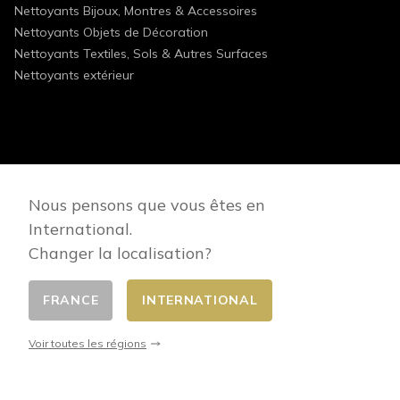
Nettoyants Bijoux, Montres & Accessoires
Nettoyants Objets de Décoration
Nettoyants Textiles, Sols & Autres Surfaces
Nettoyants extérieur
FOLLOW US
Nous pensons que vous êtes en
International.
Changer la localisation?
FRANCE
INTERNATIONAL
Changer de pays
© 2026 - E-commerce developed by FirstPoint
Voir toutes les régions