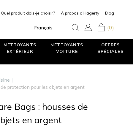
Quel produit dois-je choisir?
À propos d'Hagerty
Blog
(0)
Français
NETTOYANTS
NETTOYANTS
OFFRES
EXTÉRIEUR
VOITURE
SPÉCIALES
isine
|
de protection pour les objets en argent
are Bags : housses de
objets en argent