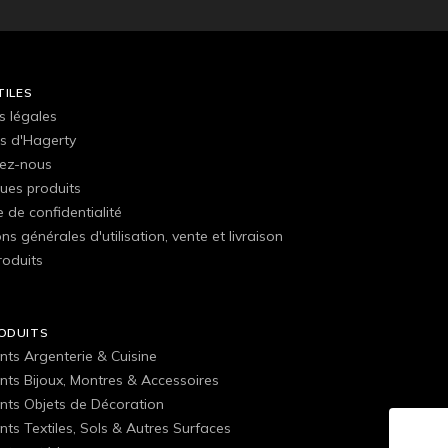
TILES
s légales
s d'Hagerty
ez-nous
ues produits
e de confidentialité
ns générales d'utilisation, vente et livraison
roduits
ODUITS
nts Argenterie & Cuisine
nts Bijoux, Montres & Accessoires
nts Objets de Décoration
ts Textiles, Sols & Autres Surfaces