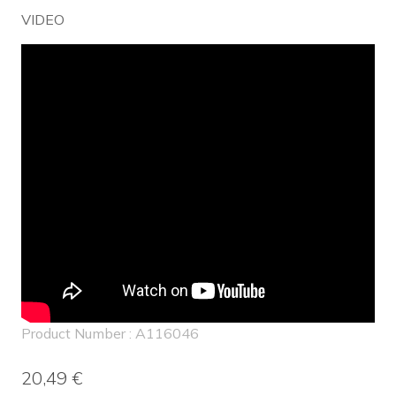
VIDEO
Product Number : A116046
20,49 €