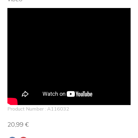
Product Number : A116032
20,99 €