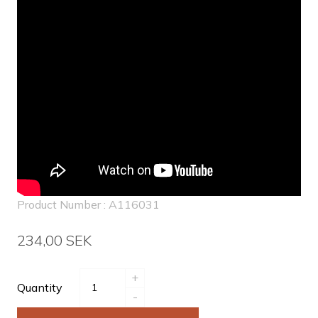
Product Number : A116031
234,00 SEK
+
Quantity
-