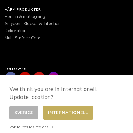
VÅRA PRODUKTER
Porslin & matlagning
Smycken, Klockor & Tillbehör
Dekoration
Multi Surface Care
FOLLOW US
We think you are in Internationell.
Update location?
SVERIGE
INTERNATIONELL
Changer de pays
© 2026 - E-commerce developed by FirstPoint
Voir toutes les régions