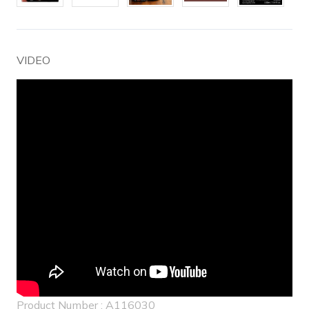
VIDEO
Product Number : A116030