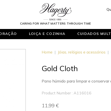
Qu
CARING FOR WHAT MATTERS THROUGH TIME
ORAÇÃO
LOIÇA E COZINHA
CUIDADOS MULT
Home
|
Jóias, relógios e acessórios
|
Gold Cloth
Pano húmido para limpar e conservar a 
Product Number : A116016
11,99 €