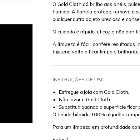
O Gold Cloth dá brilho aos anéis, pulse
húmido. A flanela protege, remove a su
qualquer outro objeto precioso e conser
O cuidado é rápido, eficaz e não danific
A limpeza é fácil, confere resultados
bijuteria volta a ficar limpa e brilhante.
INSTRUÇÃES DE USO
Esfregue a joia com Gold Cloth.
Não lavar o Gold Cloth.
Substituir quando a superfície ficar 
O tecido húmido 100% algodão cum
Para um limpeza em profundidade c
Sabia?