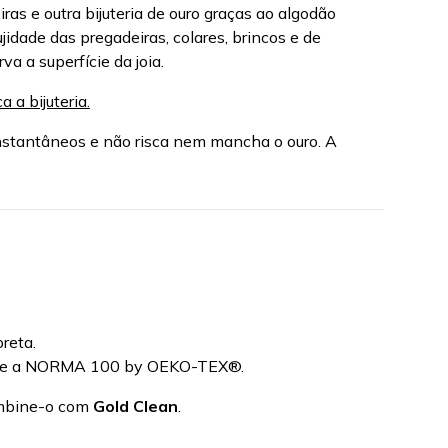
iras e outra bijuteria de ouro graças ao algodão
jidade das pregadeiras, colares, brincos e de
va a superfície da joia.
a a bijuteria.
 instantâneos e não risca nem mancha o ouro. A
preta.
pre a NORMA 100 by OEKO-TEX®.
ombine-o com
Gold Clean
.