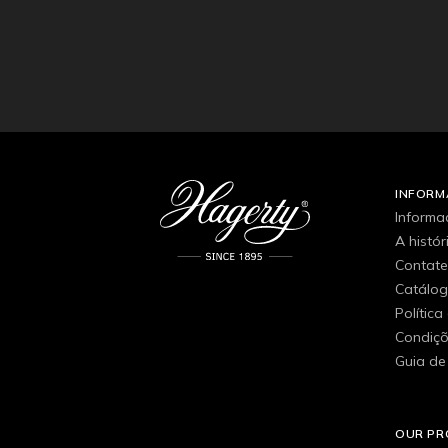
INFOR
Informa
A histó
Contat
Catálo
Política
Condiçõ
Guia de
OUR P