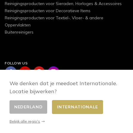
Reinigingsproducten voor Sieraden, Horloges & Accessoires
Reinigingsproducten voor Decoratieve Items
Reinigingsproducten voor Textiel-, Vloer- & andere
Oppervlakten
Buitenreinigers
FOLLOW US
We denken dat je meedoet Internationale.
Locatie bijwerken?
NEDERLAND
INTERNATIONALE
Wisselaar betaalt
© 2026 - E-commerce developed by FirstPoint
Bekijk alle regio's