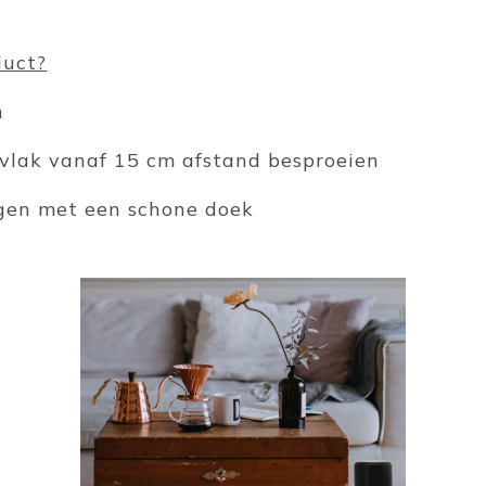
duct?
n
rvlak vanaf 15 cm afstand besproeien
egen met een schone doek