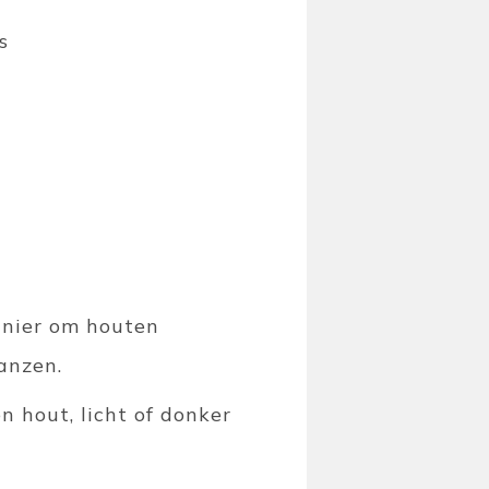
s
anier om houten
anzen.
n hout, licht of donker