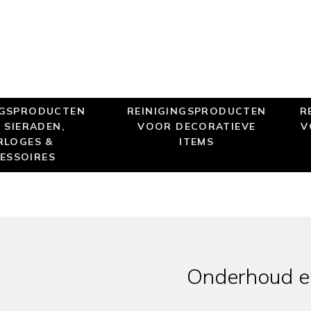
NGSPRODUCTEN
REINIGINGSPRODUCTEN
R
 SIERADEN,
VOOR DECORATIEVE
V
RLOGES &
ITEMS
ESSOIRES
Onderhoud en