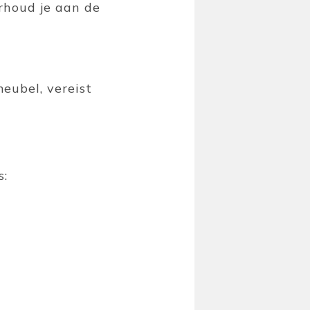
rhoud je aan de
meubel, vereist
s: