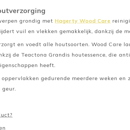
outverzorging
werpen grondig met
Hagerty Wood Care
reinig
jdert vuil en vlekken gemakkelijk, dankzij de 
erzorgt en voedt alle houtsoorten. Wood Care l
nkzij de Teactona Grandis houtessence, die ant
eigenschappen heeft.
e oppervlakken gedurende meerdere weken en z
 geur.
duct?
fen