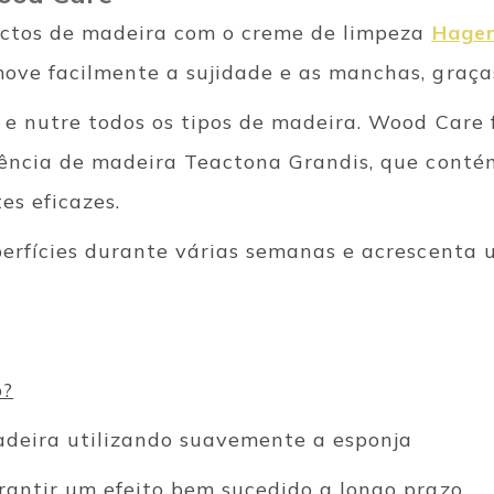
ectos de madeira com o creme de limpeza
Hage
ove facilmente a sujidade e as manchas, graças
 e nutre todos os tipos de madeira. Wood Care f
sência de madeira Teactona Grandis, que conté
es eficazes.
perfícies durante várias semanas e acrescenta 
o?
adeira utilizando suavemente a esponja
rantir um efeito bem sucedido a longo prazo