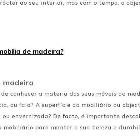
rácter ao seu interior, mas com o tempo, o obj
obília de madeira?
e madeira
 de conhecer a materia dos seus móveis de made
cia, ou faia? A superfície do mobiliário ou objec
 ou envernizada? De facto, é importante descob
u mobiliário para manter a sua beleza e durabi