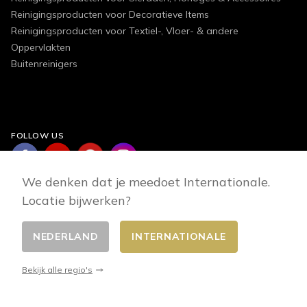
Reinigingsproducten voor Decoratieve Items
Reinigingsproducten voor Textiel-, Vloer- & andere
Oppervlakten
Buitenreinigers
FOLLOW US
We denken dat je meedoet Internationale.
Locatie bijwerken?
NEDERLAND
INTERNATIONALE
Wisselaar betaalt
© 2026 - E-commerce developed by FirstPoint
Bekijk alle regio's