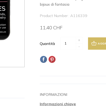
bijoux di fantasia
Product Number : A116339
11,40 CHF
+
Quantità
AGGI
-
INFORMAZIONI
Informazioni chiave