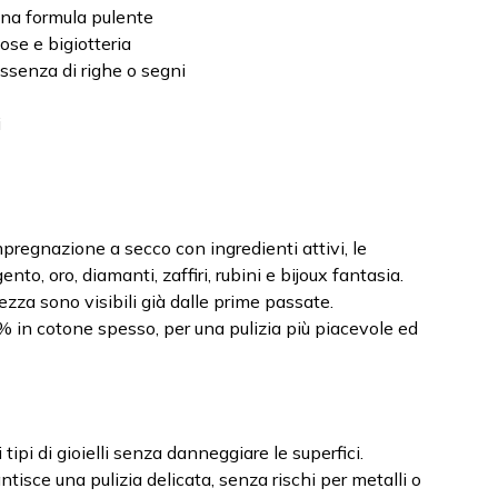
una formula pulente
ose e bigiotteria
 assenza di righe o segni
i
’impregnazione a secco con ingredienti attivi, le
to, oro, diamanti, zaffiri, rubini e bijoux fantasia.
ezza sono visibili già dalle prime passate.
0% in cotone spesso, per una pulizia più piacevole ed
tipi di gioielli senza danneggiare le superfici.
ntisce una pulizia delicata, senza rischi per metalli o