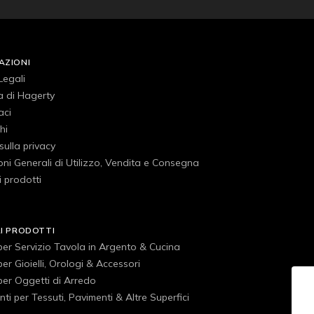
AZIONI
Legali
a di Hagerty
aci
hi
 sulla privacy
ni Generali di Utilizzo, Vendita e Consegna
 prodotti
RI PRODOTTI
 per Servizio Tavola in Argento & Cucina
 per Gioielli, Orologi & Accessori
 per Oggetti di Arredo
ti per Tessuti, Pavimenti & Altre Superfici