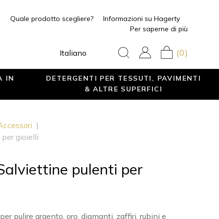
Quale prodotto scegliere?
Informazioni su Hagerty
Per saperne di più
(0)
Italiano
A IN
DETERGENTI PER TESSUTI, PAVIMENTI
& ALTRE SUPERFICI
 Accessori
|
per gioielli
alviettine pulenti per
r pulire argento, oro, diamanti, zaffiri, rubini e