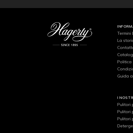
INFORM
Termini 
La stori
Contatt
Catalog
Politica
Condizio
Guida ai
I NOST
Pulitori
Pulitori
Pulitori
Detergen