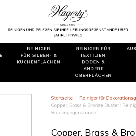
REINIGEN UND PFLEGEN SIE IHRE LIEBLINGSGEGENSTÄNDE ÜBER
JAHRE HINWEG
REINIGER
REINIGER FÜR
AUS
E
FÜR SILBER- &
TEXTILIEN,
KÜCHENFLÄCHEN
BÖDEN &
ANDERE
OBERFLÄCHEN
Startseite
|
Reiniger für Dekoration
Copper, Brass & Bronze Duster : Reini
Bronzegegenstände
Copper, Brass & Bro