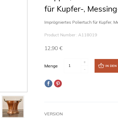
für Kupfer-, Messi
Imprägniertes Poliertuch für Kupfer, 
Product Number : A118019
12,90 €
+
Menge
IN DE
-
VERSION