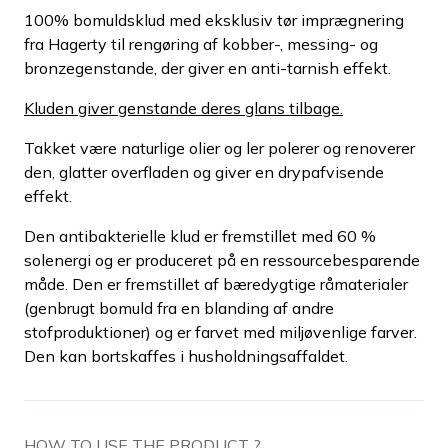
100% bomuldsklud med eksklusiv tør imprægnering
fra Hagerty til rengøring af kobber-, messing- og
bronzegenstande, der giver en anti-tarnish effekt.
Kluden giver genstande deres glans tilbage.
Takket være naturlige olier og ler polerer og renoverer
den, glatter overfladen og giver en drypafvisende
effekt.
Den antibakterielle klud er fremstillet med 60 %
solenergi og er produceret på en ressourcebesparende
måde. Den er fremstillet af bæredygtige råmaterialer
(genbrugt bomuld fra en blanding af andre
stofproduktioner) og er farvet med miljøvenlige farver.
Den kan bortskaffes i husholdningsaffaldet.
HOW TO USE THE PRODUCT ?