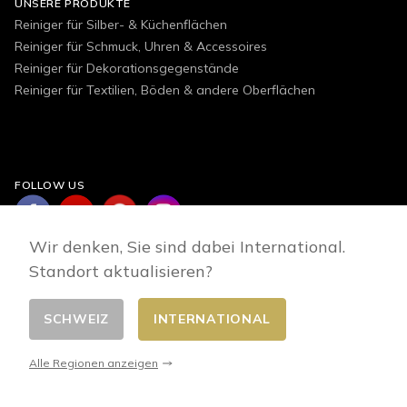
UNSERE PRODUKTE
Reiniger für Silber- & Küchenflächen
Reiniger für Schmuck, Uhren & Accessoires
Reiniger für Dekorationsgegenstände
Reiniger für Textilien, Böden & andere Oberflächen
FOLLOW US
Wir denken, Sie sind dabei International.
Standort aktualisieren?
SCHWEIZ
INTERNATIONAL
Land wählen
© 2026 - E-commerce developed by FirstPoint
Alle Regionen anzeigen