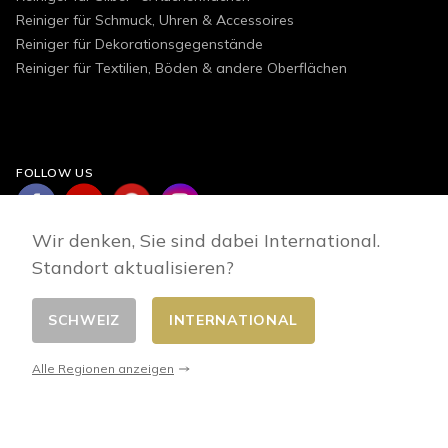
Reiniger für Schmuck, Uhren & Accessoires
Reiniger für Dekorationsgegenstände
Reiniger für Textilien, Böden & andere Oberflächen
FOLLOW US
Wir denken, Sie sind dabei International.
Standort aktualisieren?
SCHWEIZ
INTERNATIONAL
Land wählen
© 2026 - E-commerce developed by FirstPoint
Alle Regionen anzeigen