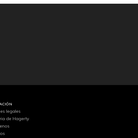
ACIÓN
es legales
oria de Hagerty
tenos
gos