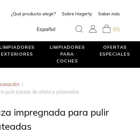
¿Qué producto elegir?
Sobre Hagerty
Saber más
(0)
Español
LIMPIADORES
LIMPIADORES
OFERTAS
EXTERIORES
PARA
ESPECIALES
COCHES
coración
|
a pulir piezas de plata y plateadas
uza impregnada para pulir
lateadas