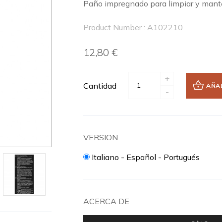
Paño impregnado para limpiar y mante
Product Number : A102210
12,80 €
+
Cantidad
AÑAD
-
VERSION
Italiano - Español - Portugués
ACERCA DE