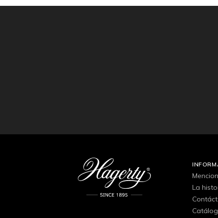
INFORM
Mencion
La hist
Contác
Catálo