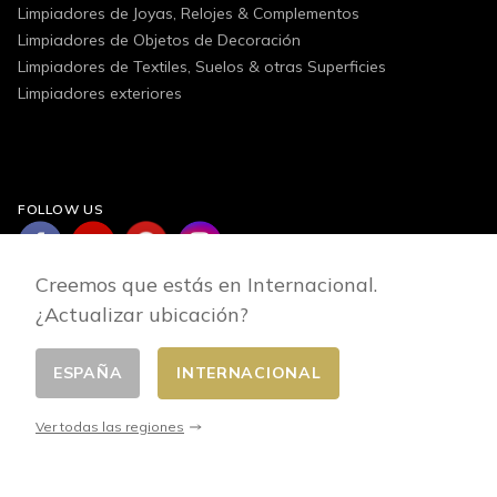
Limpiadores de Joyas, Relojes & Complementos
Limpiadores de Objetos de Decoración
Limpiadores de Textiles, Suelos & otras Superficies
Limpiadores exteriores
FOLLOW US
Creemos que estás en Internacional.
¿Actualizar ubicación?
ESPAÑA
INTERNACIONAL
Cambiar pais
© 2026 - E-commerce developed by FirstPoint
Ver todas las regiones