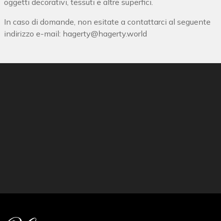
oggetti decorativi, tessuti e altre superfici.
In caso di domande, non esitate a contattarci al seguente
indirizzo e-mail:
hagerty@hagerty.world