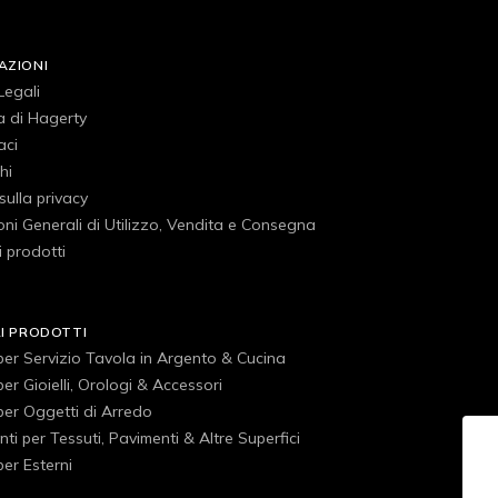
AZIONI
Legali
a di Hagerty
aci
hi
 sulla privacy
ni Generali di Utilizzo, Vendita e Consegna
 prodotti
RI PRODOTTI
 per Servizio Tavola in Argento & Cucina
 per Gioielli, Orologi & Accessori
 per Oggetti di Arredo
ti per Tessuti, Pavimenti & Altre Superfici
 per Esterni