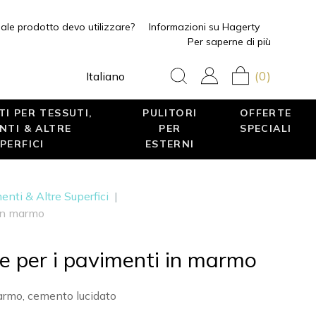
ale prodotto devo utilizzare?
Informazioni su Hagerty
Per saperne di più
(0)
Italiano
I PER TESSUTI,
PULITORI
OFFERTE
NTI & ALTRE
PER
SPECIALI
PERFICI
ESTERNI
enti & Altre Superfici
|
 in marmo
re per i pavimenti in marmo
armo, cemento lucidato