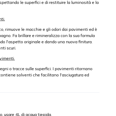
pettando le superfici e di restituire la luminosità e la
ti.
co, rimuove le macchie e gli odori dai pavimenti ed è
 bagno. Fa brillare e rimineralizza con la sua formula
uendo l'aspetto originale e dando una nuova finitura.
ti scuri.
vimenti.
egni o tracce sulle superfici. I pavimenti ritornano
 contiene solventi che facilitano l'asciugatura ed
o, usare 4L di acqua tiepida.