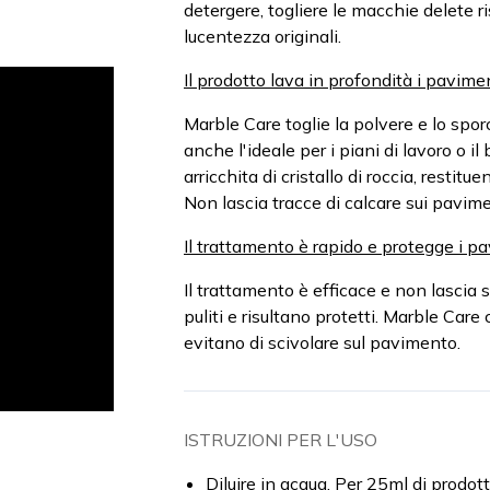
detergere, togliere le macchie delete ris
lucentezza originali.
Il prodotto lava in profondità i pavimen
Marble Care toglie la polvere e lo spor
anche l'ideale per i piani di lavoro o il
arricchita di cristallo di roccia, restit
Non lascia tracce di calcare sui pavimen
Il trattamento è rapido e protegge i pa
Il trattamento è efficace e non lascia s
puliti e risultano protetti. Marble Care
evitano di scivolare sul pavimento.
ISTRUZIONI PER L'USO
Diluire in acqua. Per 25ml di prodott