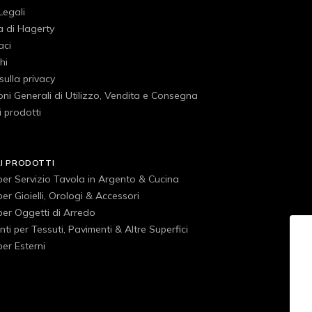
Legali
a di Hagerty
aci
hi
 sulla privacy
ni Generali di Utilizzo, Vendita e Consegna
 prodotti
RI PRODOTTI
 per Servizio Tavola in Argento & Cucina
 per Gioielli, Orologi & Accessori
 per Oggetti di Arredo
ti per Tessuti, Pavimenti & Altre Superfici
 per Esterni