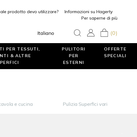
ale prodotto devo utilizzare?
Informazioni su Hagerty
Per saperne di più
(0)
Italiano
I PER TESSUTI,
PULITORI
OFFERTE
NTI & ALTRE
PER
SPECIALI
PERFICI
ESTERNI
tavola e cucina
Pulizia Superfici vari