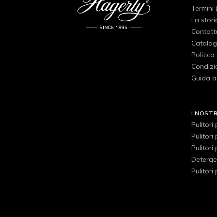
Termini 
La stori
Contatt
Catalog
Politica
Condizio
Guida ai
I NOST
Pulitori
Pulitori
Pulitori
Detergen
Pulitori