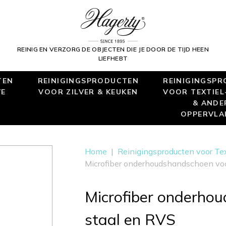
REINIG EN VERZORG DE OBJECTEN DIE JE DOOR DE TIJD HEEN
LIEFHEBT
TEN
REINIGINGSPRODUCTEN
REINIGINGSP
VE
VOOR ZILVER & KEUKEN
VOOR TEXTIEL-
& ANDE
OPPERVLA
Home
|
Reinigingsproducten voor Tex
Microfiber onderhoudshandschoen voor
Microfiber onderhou
staal en RVS