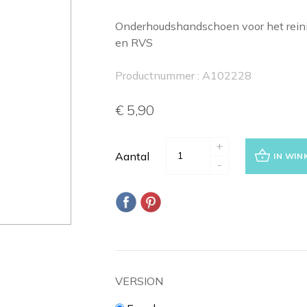
Onderhoudshandschoen voor het reini
en RVS
Productnummer : A102228
€ 5,90
+
Aantal
IN WI
-
VERSION