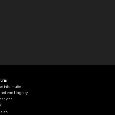
ATIE
ke informatie
haal van Hagerty
eer ons
i
eleid