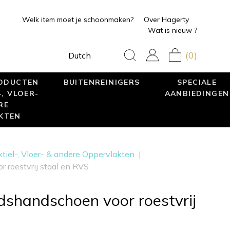
Welk item moet je schoonmaken?
Over Hagerty
Wat is nieuw ?
(0)
Dutch
RODUCTEN
BUITENREINIGERS
SPECIALE
, VLOER-
AANBIEDINGEN
RE
KTEN
tiel-, Vloer- & andere Oppervlakten
|
 roestvrij staal en RVS
dshandschoen voor roestvrij