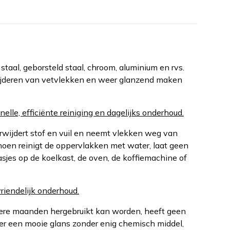
taal, geborsteld staal, chroom, aluminium en rvs.
ijderen van vetvlekken en weer glanzend maken
lle, efficiënte reiniging en dagelijks onderhoud.
erwijdert stof en vuil en neemt vlekken weg van
hoen reinigt de oppervlakken met water, laat geen
sjes op de koelkast, de oven, de koffiemachine of
riendelijk onderhoud.
ere maanden hergebruikt kan worden, heeft geen
er een mooie glans zonder enig chemisch middel,