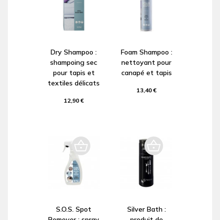
Dry Shampoo :
Foam Shampoo :
shampoing sec
nettoyant pour
pour tapis et
canapé et tapis
textiles délicats
13,40 €
12,90 €
S.O.S. Spot
Silver Bath :
Remover : spray
produit de