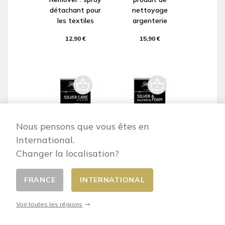
détachant pour
nettoyage
les textiles
argenterie
12,90 €
15,90 €
Nous pensons que vous êtes en
International.
Silver Care :
Silver &
Changer la localisation?
produit pour
Multimetal Foam
nettoyer les
: produit pour
FRANCE
INTERNATIONAL
objets en
nettoyer
argent
l’argent et les
métaux
Voir toutes les régions
13,90 €
13,40 €