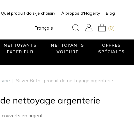
Quel produit dois-je choisir?
À propos d'Hagerty
Blog
(0)
Français
NETTOYANTS
NETTOYANTS
OFFRES
EXTÉRIEUR
VOITURE
SPÉCIALES
isine
|
Silver Bath : produit de nettoyage argenterie
t de nettoyage argenterie
s couverts en argent