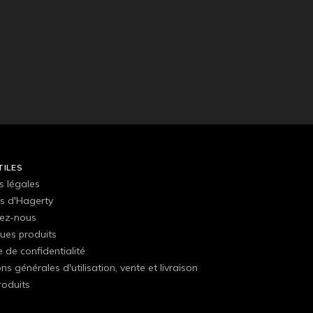
TILES
s légales
s d'Hagerty
ez-nous
ues produits
e de confidentialité
ns générales d'utilisation, vente et livraison
roduits