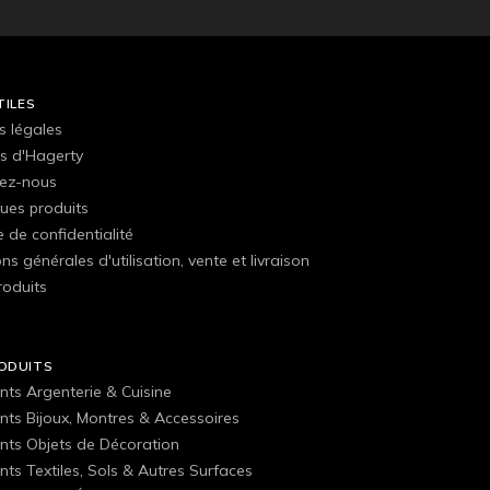
TILES
s légales
s d'Hagerty
ez-nous
ues produits
e de confidentialité
ns générales d'utilisation, vente et livraison
roduits
ODUITS
nts Argenterie & Cuisine
nts Bijoux, Montres & Accessoires
nts Objets de Décoration
ts Textiles, Sols & Autres Surfaces