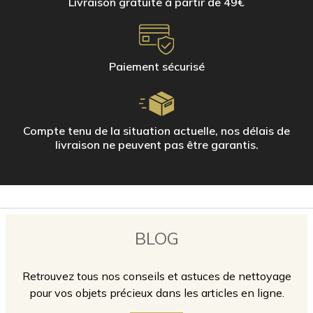
Livraison gratuite à partir de 49€
Pour le nettoyage quotidien des petites surfaces, utilisez les gants en
microfibre Hagerty. Quelques gouttes d'eau suffisent pour redonner de
l'éclat à votre salle de bains et à votre cuisine.
Gant en microfibre pour l'acier inoxydable
Paiement sécurisé
Gant microfibre pour verre et miroir
Gant microfibre pour céramique et carrelage
Compte tenu de la situation actuelle, nos délais de
livraison ne peuvent pas être garantis.
BLOG
Retrouvez tous nos conseils et astuces de nettoyage
pour vos objets précieux dans les articles en ligne.