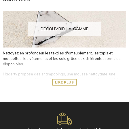
argent pour éviter qu'elles ne s'oxydent avec le temps.
Housses imprégnées et adaptées aux objets et couverts en
argent
DÉCOUVRIR LA GAMME
Nettoyez en profondeur les textiles d'ameublement, les tapis et
moquettes, les vêtements et les sols grâce aux différentes formules
disponibles.
Hagerty propose des shampooings, une mousse nettoyante, une
poudre sèche, un détachant et un désodorisant, spécialement dédiés
LIRE PLUS
pour :
Les tissus délicats et non lavables (tapis d'Orient, soie, laine,
matelas, etc.)
Les tissus d'ameublement lavables (tapis, moquettes, fauteuils,
sièges de voiture, etc.)
Les sols en bois (naturel, stratifié et vernis), en marbre et en
pierres naturelles (grès, terre cuite, tomette, ardoise ou Zelliges)