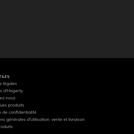
TILES
s légales
s d'Hagerty
ez-nous
ues produits
e de confidentialité
ns générales d'utilisation, vente et livraison
roduits