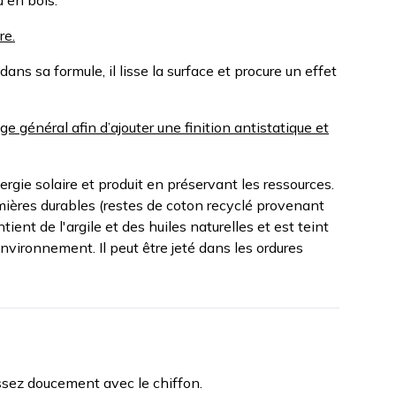
u en bois.
re.
ans sa formule, il lisse la surface et procure un effet
ge général afin d’ajouter une finition antistatique et
rgie solaire et produit en préservant les ressources.
remières durables (restes de coton recyclé provenant
tient de l'argile et des huiles naturelles et est teint
nvironnement. Il peut être jeté dans les ordures
issez doucement avec le chiffon.