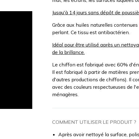
mat, les écrans, les surfaces laquées o
Jusqu'à 14 jours sans dépôt de poussiè
Grâce aux huiles naturelles contenues d
perlant. Ce tissu est antibactérien.
Idéal pour être utilisé après un nettoya
de la brillance.
Le chiffon est fabriqué avec 60% d'éne
Il est fabriqué à partir de matières p
d'autres productions de chiffons). Il con
avec des couleurs respectueuses de l'e
ménagères.
COMMENT UTILISER LE PRODUIT ?
Après avoir nettoyé la surface, pol