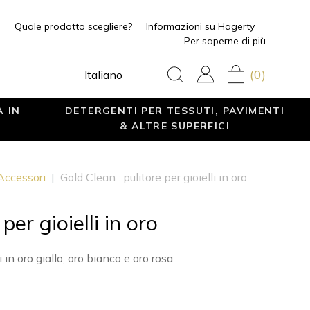
Quale prodotto scegliere?
Informazioni su Hagerty
Per saperne di più
(0)
Italiano
A IN
DETERGENTI PER TESSUTI, PAVIMENTI
& ALTRE SUPERFICI
 Accessori
|
Gold Clean : pulitore per gioielli in oro
per gioielli in oro
in oro giallo, oro bianco e oro rosa