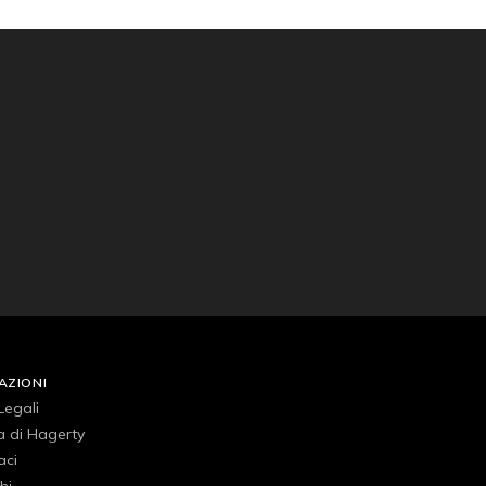
AZIONI
Legali
a di Hagerty
aci