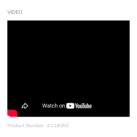
VIDEO
Product Number : A118060