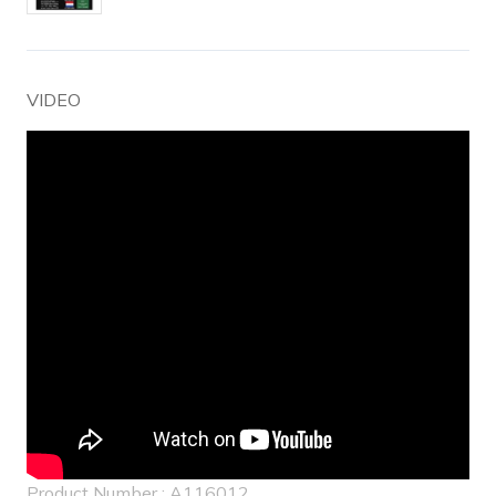
VIDEO
Product Number : A116012