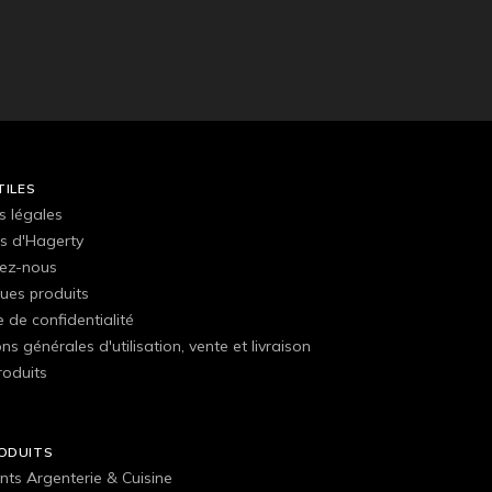
TILES
s légales
s d'Hagerty
ez-nous
ues produits
e de confidentialité
ns générales d'utilisation, vente et livraison
roduits
ODUITS
nts Argenterie & Cuisine