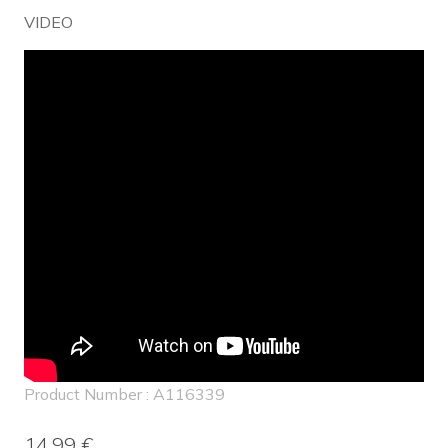
VIDEO
Embed
Youtube
Video
Product Number : A116339
14,99 €