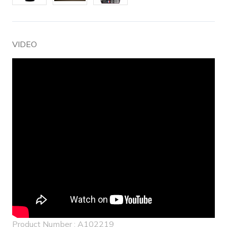
VIDEO
Product Number : A102219