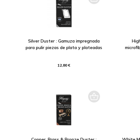
Silver Duster : Gamuza impregnada
Hig
para pulir piezas de plata y plateadas
microfib
12,80 €
Copper, Brass & Bronze Duster :
White Me