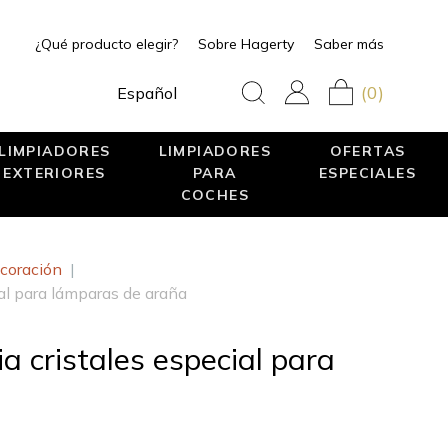
¿Qué producto elegir?
Sobre Hagerty
Saber más
(0)
Español
LIMPIADORES
LIMPIADORES
OFERTAS
EXTERIORES
PARA
ESPECIALES
COCHES
coración
|
ial para lámparas de araña
ia cristales especial para