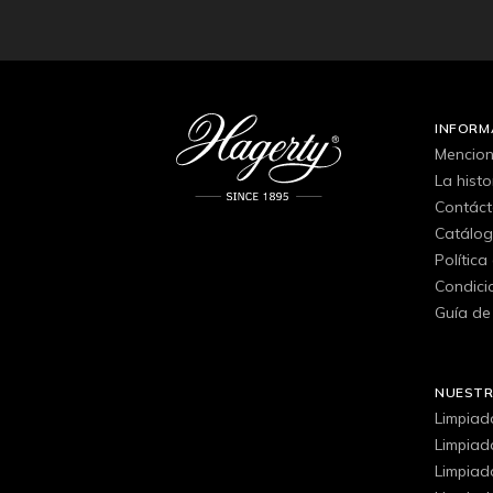
INFORM
Mencion
La hist
Contác
Catálo
Política
Condici
Guía de
NUEST
Limpiad
Limpiad
Limpiad