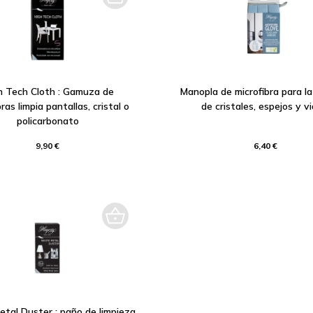
h Tech Cloth : Gamuza de
Manopla de microfibra para la
ras limpia pantallas, cristal o
de cristales, espejos y vi
policarbonato
9,90 €
6,40 €
tal Duster : paño de limpieza