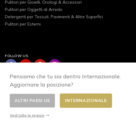
Pulitori per Gioielli, Orologi & Accessori
Pulitori per Oggetti di Arredo
Detergenti per Tessuti, Pavimenti & Altre Superfici
Pulitori per Esterni
FOLLOW US
Pensiamo che tu sia dentro Internazionale.
Aggiornare la posizione?
ALTRI PAESI UE
INTERNAZIONALE
Cambia Paese
© 2026 - E-commerce developed by FirstPoint
Vedi tutte le regioni