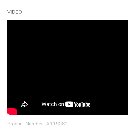
VIDEO
Product Number : A118062