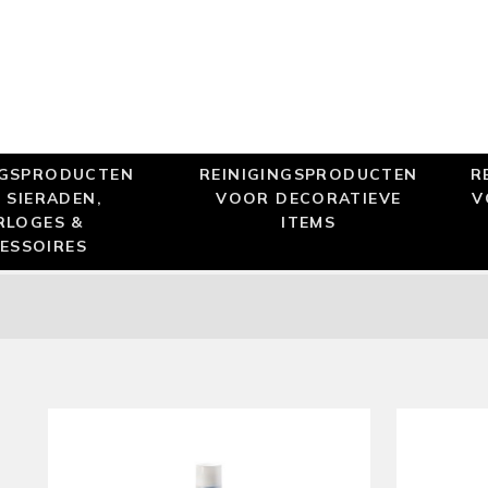
NGSPRODUCTEN
REINIGINGSPRODUCTEN
R
 SIERADEN,
VOOR DECORATIEVE
V
RLOGES &
ITEMS
ESSOIRES