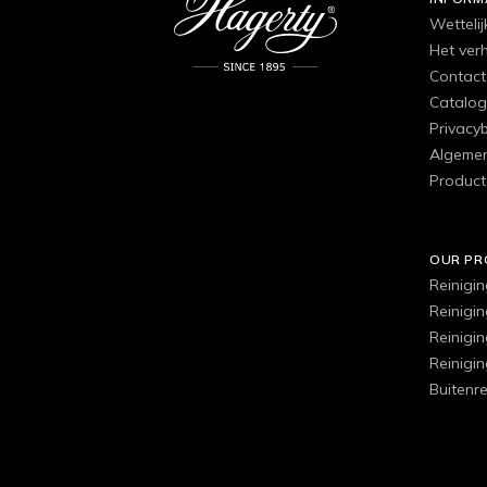
Wettelij
Het ver
Contact
Catalog
Privacyb
Algemen
Product
OUR P
Reinigi
Reinigi
Reinigi
Reinigi
Buitenre