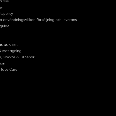
a oss
er
etspolicy
 användningsvillkor, försäljning och leverans
guide
RODUKTER
 & matlagning
, Klockor & Tillbehör
ion
urface Care