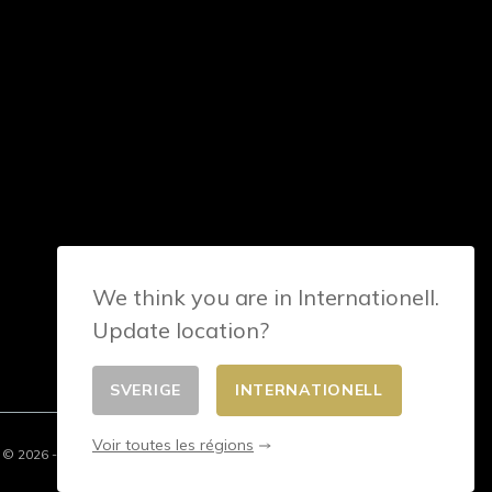
We think you are in Internationell.
Update location?
SVERIGE
INTERNATIONELL
Voir toutes les régions
© 2026 - E-commerce developed by FirstPoint