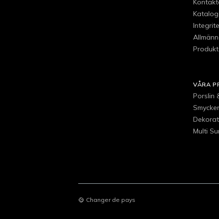
Kontakt
Katalog
Integrit
Allmänna
Produkt
VÅRA P
Porslin
Smycken
Dekorat
Multi S
Changer de pays