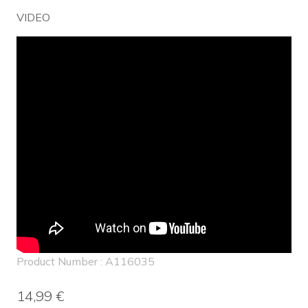
VIDEO
Product Number : A116035
14,99 €